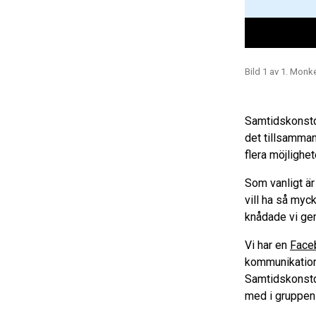
Bild 1 av 1. Mon
Samtidskonstda
det tillsamman
flera möjlighet
Som vanligt ä
vill ha så myc
knådade vi gem
Vi har en
Face
kommunikations
Samtidskonstd
med i gruppen