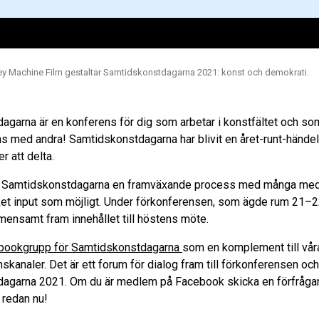
key Machine Film gestaltar Samtidskonstdagarna 2021: konst och demokrati.
garna är en konferens för dig som arbetar i konstfältet och som
s med andra! Samtidskonstdagarna har blivit en året-runt-händel
er att delta.
r Samtidskonstdagarna en framväxande process med många med
ket input som möjligt. Under förkonferensen, som ägde rum 21–22
ensamt fram innehållet till höstens möte.
bookgrupp för Samtidskonstdagarna
som en komplement till vår
kanaler. Det är ett forum för dialog fram till förkonferensen och
agarna 2021. Om du är medlem på Facebook skicka en förfrågan
 redan nu!