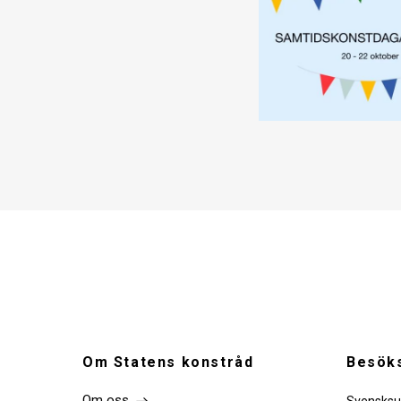
Om Statens konstråd
Besöks
Om oss
Svensksu