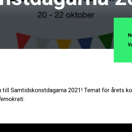
N
V
till Samtidskonstdagarna 2021! Temat för årets ko
demokrati
.