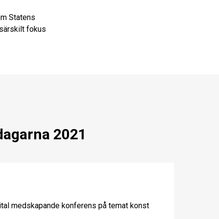
om Statens
särskilt fokus
tdagarna 2021
igital medskapande konferens på temat konst