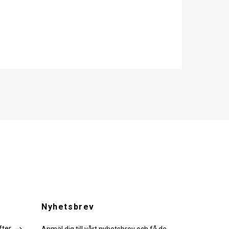
Nyhetsbrev
fter
Anmäl dig till vårt nyhetsbrev och få de