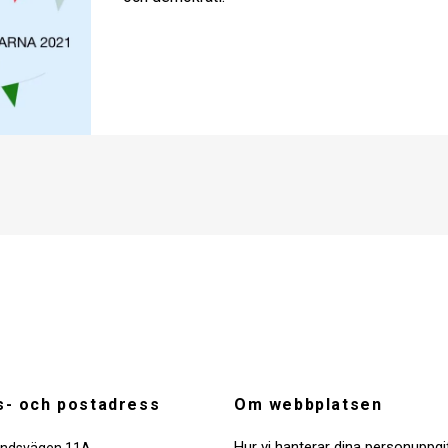
- och postadress
Om webbplatsen
Hur vi hanterar dina personuppgi
ndsvägen 11A