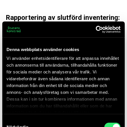
Rapportering av slutförd inventering:
Slutdatum för regionala och lokala inventeringar ska
rapporteras elektroniskt till centralt konstansvarig
på myndigheten genom funktionen
Denna webbplats använder cookies
Inventeringsdatum
i underkonto (man måste vara
inloggad på underkontot). Detta ska även göras på
Vi använder enhetsidentifierare för att anpassa innehållet
små myndigheter där samma person ansvarar för
och annonserna till användarna, tillhandahålla funktioner
både underkonto och administrationsverktyg.
för sociala medier och analysera vår trafik. Vi
vidarebefordrar även sådana identifierare och annan
information från din enhet till de sociala medier och
Centralt konstansvarig på myndigheten ansvarar för
annons- och analysföretag som vi samarbetar med.
att
senast den 31 december varje år
elektroniskt
Dessa kan i sin tur kombinera informationen med annan
rapportera den årliga inventeringen till Statens
information som du har tillhandahållit eller som de har
konstråd. Använd funktionen
Årlig
samlat in när du har använt deras tjänster.
inventeringsrapport
i Konstdatabasens
administrationsverktyg.
Samtyckesval
Nödvändig