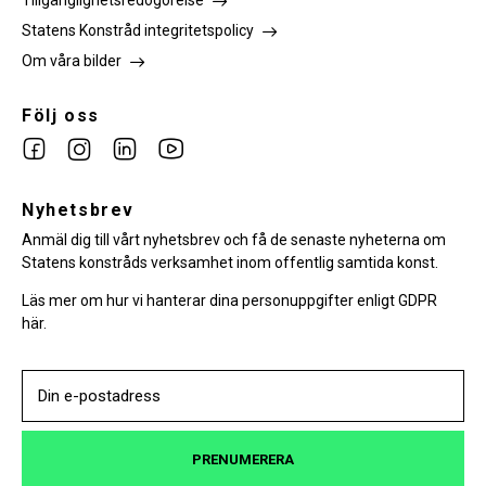
Tillgänglighetsredogörelse
Statens Konstråd integritetspolicy
Om våra bilder
Följ oss
Link
Link
Link
Link
to
to
to
to
facebook
Nyhetsbrev
instagram
Linkedin
youtube
Anmäl dig till vårt nyhetsbrev och få de senaste nyheterna om
Statens konstråds verksamhet inom offentlig samtida konst.
Läs mer om hur vi hanterar dina personuppgifter enligt GDPR
här.
PRENUMERERA