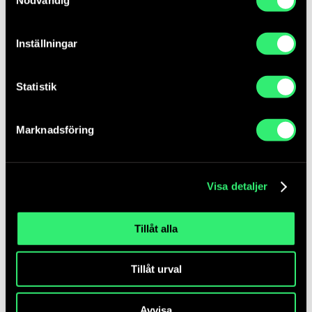
Rapporten ska även skrivas ut, undertecknas av
konstansvarig samt arkiveras på myndigheten. Läs
Inställningar
mer i Användarmanualen för Konstdatabasen.
Statistik
Har du frågor och problem gällande
Marknadsföring
Konstdatabasen kontakta
support@riwsoftware.com
Visa detaljer
Användarmanual till Konstdatabasen kan laddas
ned i inloggat läge på
www.konstdatabasen.se
Tillåt alla
Tillåt urval
Avvisa